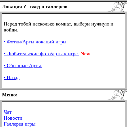
Локация ? | вход в галлерею
Перед тобой несколько комнат, выбери нужную и
войди.
• Фотки/Арты локаций игры.
• Любительские фото/арты к игре.
New
• Обычные Арты.
• Назад
Меню:
Чат
Новости
Галлерея игры